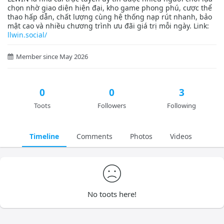
chọn nhờ giao diện hiện đại, kho game phong phú, cược thể
thao hấp dẫn, chất lượng cùng hệ thống nạp rút nhanh, bảo
mật cao và nhiều chương trình ưu đãi giá trị mỗi ngày. Link:
llwin.social/
Member since May 2026
0
0
3
Toots
Followers
Following
Timeline
Comments
Photos
Videos
No toots here!