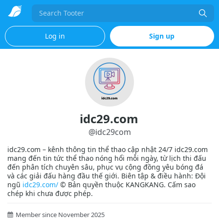
Search
Log in
Sign up
idc29.com
@
idc29com
idc29.com – kênh thông tin thể thao cập nhật 24/7 idc29.com
mang đến tin tức thể thao nóng hổi mỗi ngày, từ lịch thi đấu
đến phân tích chuyên sâu, phục vụ cộng đồng yêu bóng đá
và các giải đấu hàng đầu thế giới. Biên tập & điều hành: Đội
ngũ
idc29.com/
© Bản quyền thuộc KANGKANG. Cấm sao
chép khi chưa được phép.
Member since November 2025