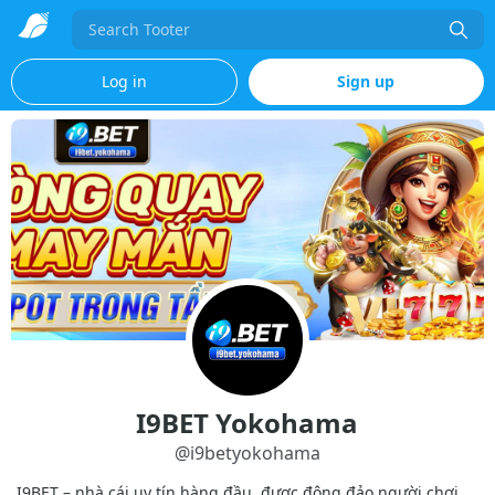
Search
Log in
Sign up
I9BET Yokohama
@
i9betyokohama
I9BET – nhà cái uy tín hàng đầu, được đông đảo người chơi