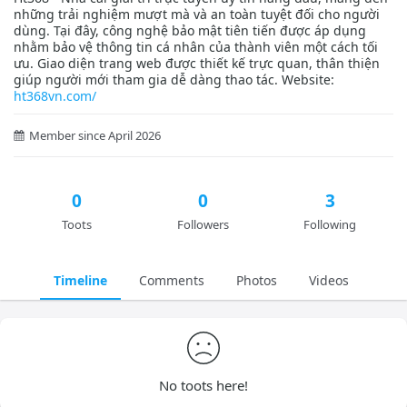
những trải nghiệm mượt mà và an toàn tuyệt đối cho người
dùng. Tại đây, công nghệ bảo mật tiên tiến được áp dụng
nhằm bảo vệ thông tin cá nhân của thành viên một cách tối
ưu. Giao diện trang web được thiết kế trực quan, thân thiện
giúp người mới tham gia dễ dàng thao tác. Website:
ht368vn.com/
Member since April 2026
0
0
3
Toots
Followers
Following
Timeline
Comments
Photos
Videos
No toots here!