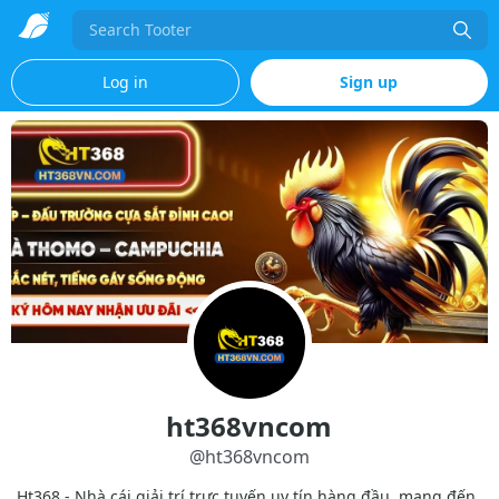
Search
Log in
Sign up
ht368vncom
@
ht368vncom
Ht368 - Nhà cái giải trí trực tuyến uy tín hàng đầu, mang đến