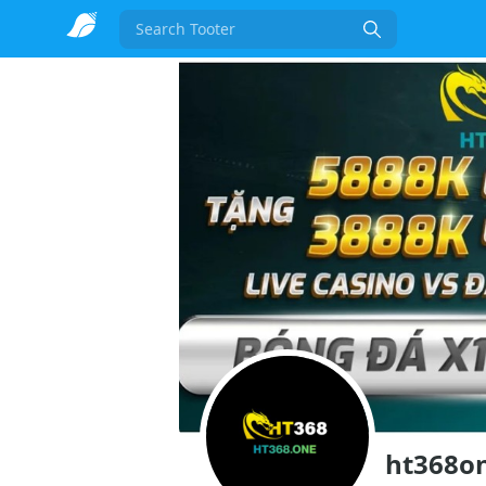
Search
ht368o