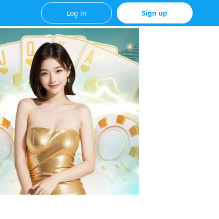
Log in
Sign up