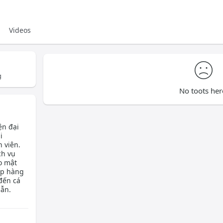
1
Videos
g
No toots her
ện đại
i
 viên.
ch vụ
o mật
ấp hàng
 đến cá
dẫn.