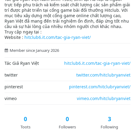
trực tiếp phụ trách và kiểm soát chất lượng các sản phẩm giải
trí được phát triển tại cổng game bài đổi thưởng Hitclub. Với
mục tiêu xây dựng một cổng game online chất lượng cao,
Ryan Việt đã mang đến trải nghiệm ổn định, đáp ứng tốt nhu
cầu và sự hài lòng của nhiều nhóm người chơi khác nhau.
Truy cập ngay tại :
Website :
hitclub6.it.com/tac-gia-ryan-viet/
Member since January 2026
Tác Giả Ryan Việt
hitclub6.it.com/tac-gia-ryan-viet/
twitter
twitter.com/hitclubryanviet
pinterest
pinterest.com/hitclubryanviet/
vimeo
vimeo.com/hitclubryanviet
0
0
3
Toots
Followers
Following