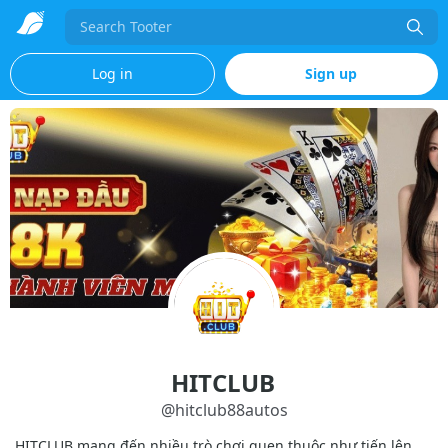
Search
Log in
Sign up
HITCLUB
@
hitclub88autos
HITCLUB mang đến nhiều trò chơi quen thuộc như tiến lên,