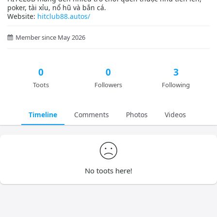
poker, tài xỉu, nổ hũ và bắn cá.
Website:
hitclub88.autos/
Member since May 2026
0
0
3
Toots
Followers
Following
Timeline
Comments
Photos
Videos
No toots here!