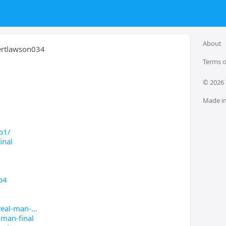
About
ertlawson034
Terms o
© 
2026
Made in
p1/
inal
p4
real-man-
lman-final