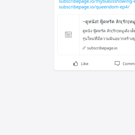
subscribepage.io/mybiasisshowing-
subscribepage.io/queendom-ep4/
~ดูหนัง‼️ ฟู้ดทรัค ลัก(รัก)ห
ดูหนัง ฟู้ดทรัค ลัก(รัก)หมูเด้ง 
รุ่นใหม่ที่มีความฝันอยากสร้างธ
subscribepage.io
Like
Comm