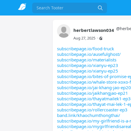
Search
@
herb
herbertlawson034
Aug 27, 2025
·
subscribepage.io/food-truck
subscribepage.io/ausefulghost/
subscribepage.io/materialists
subscribepage.io/xianyu-ep23
subscribepage.io/xianyu-ep25
subscribepage.io/bites-of-promise-e
subscribepage.io/whale-store-xoxo-f
subscribepage.io/jai-khang-jao-ep20
subscribepage.io/jaikhangjao-ep21
subscribepage.io/thayatmailek1-ep3
subscribepage.io/thayat-mai-lek-1-e
subscribepage.io/rollercoaster-ep3
band.link/khaochumthongthai/
subscribepage.io/my-girlfriend-is-a-
subscribepage.io/mygirlfriendisarea