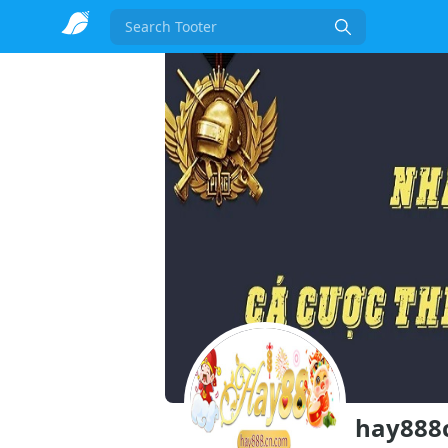
Search
hay888