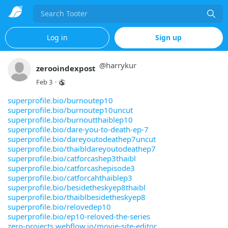
Search
Log in
Sign up
@
harrykur
zerooindexpost
Feb 3
·
superprofile.bio/burnoutep10
superprofile.bio/burnoutep10uncut
superprofile.bio/burnoutthaiblep10
superprofile.bio/dare-you-to-death-ep-7
superprofile.bio/dareyoutodeathep7uncut
superprofile.bio/thaibldareyoutodeathep7
superprofile.bio/catforcashep3thaibl
superprofile.bio/catforcashepisode3
superprofile.bio/catforcahthaiblep3
superprofile.bio/besidetheskyep8thaibl
superprofile.bio/thaiblbesidetheskyep8
superprofile.bio/relovedep10
superprofile.bio/ep10-reloved-the-series
zero-projects.webflow.io/movie-site-editor