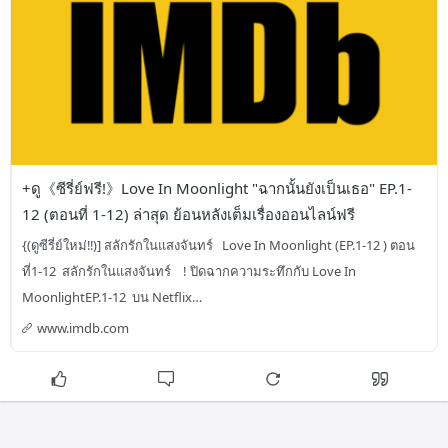
+ดู《ซีรี่ย์ฟรี!》Love In Moonlight "ฉากนั้นยังเป็นเธอ" EP.1-
12 (ตอนที่ 1-12) ล่าสุด ย้อนหลังเต็มเรื่องออนไลน์ฟรี
{(ดูซีรี่ย์ใหม่‼)] สลักรักในแสงจันทร์   Love In Moonlight (EP.1-12 ) ตอน
ที่1-12  สลักรักในแสงจันทร์    ! ปิดฉากความระทึกกับ Love In 
MoonlightEP.1-12  บน Netflix…
www.imdb.com