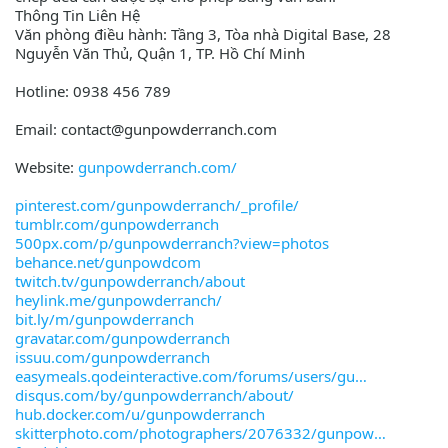
Thông Tin Liên Hệ
Văn phòng điều hành: Tầng 3, Tòa nhà Digital Base, 28
Nguyễn Văn Thủ, Quận 1, TP. Hồ Chí Minh
Hotline: 0938 456 789
Email: contact@gunpowderranch.com
Website:
gunpowderranch.com/
pinterest.com/gunpowderranch/_profile/
tumblr.com/gunpowderranch
500px.com/p/gunpowderranch?view=photos
behance.net/gunpowdcom
twitch.tv/gunpowderranch/about
heylink.me/gunpowderranch/
bit.ly/m/gunpowderranch
gravatar.com/gunpowderranch
issuu.com/gunpowderranch
easymeals.qodeinteractive.com/forums/users/gu
disqus.com/by/gunpowderranch/about/
hub.docker.com/u/gunpowderranch
skitterphoto.com/photographers/2076332/gunpow