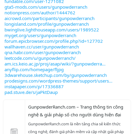
fundable.com/user-1271082
gta5-mods.com/users/gunpowderranch
notionpress.com/author/1444762
aicrowd.com/participants/gunpowderranch
longisland.com/profile/gunpowderranch
bwinglive.lighthouseapp.com/users/1989522
myget.org/users/gunpowderranch
forum.epicbrowser.com/profile.php?id=127702
wallhaven.cc/user/gunpowderranch
qna.habr.com/user/gunpowderranch
leetcode.com/u/gunpowderranch/
am.ics.keio.ac.jp/proj/asap/wiki/?gunpowderra
anyflip.com/homepage/fljpg
3dwarehouse.sketchup.com/by/gunpowderranch
prodesigns.com/wordpress-themes/support/users
instapaper.com/p/17336887
pad.stuve.de/s/jaPktDaup
GunpowderRanch.com – Trang thông tin công 
nghệ & giải pháp số cho người dùng hiện đại
GunpowderRanch.com là nền tảng chia sẻ kiến thức 
công nghệ, đánh giá phần mềm và cập nhật giải pháp 