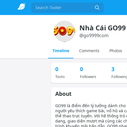
Search
Nhà Cái GO99
@
go9999com
Timeline
Comments
Photos
0
0
3
Toots
Followers
Followin
About
GO99 là điểm đến lý tưởng dành cho
người yêu thích game bài, nổ hũ và c
thể thao trực tuyến. Với hệ thống trò 
dạng, giao diện mượt mà cùng các 
trình khuyến mãi hấp dẫn, GO99 nha