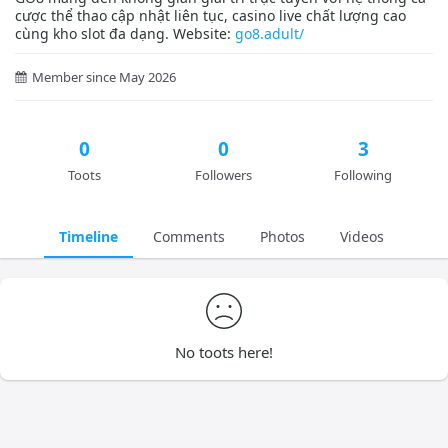
cược thể thao cập nhật liên tục, casino live chất lượng cao
cùng kho slot đa dạng. Website:
go8.adult/
Member since May 2026
0
0
3
Toots
Followers
Following
Timeline
Comments
Photos
Videos
No toots here!