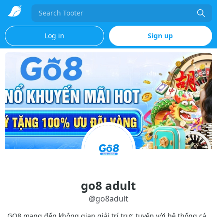
Search
Log in
Sign up
go8 adult
@
go8adult
GO8 mang đến không gian giải trí trực tuyến với hệ thống cá