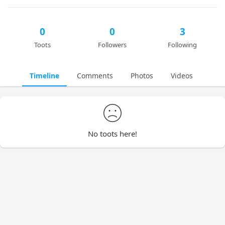
0
0
3
Toots
Followers
Following
Timeline
Comments
Photos
Videos
No toots here!