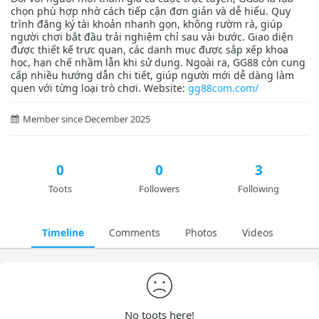
chọn phù hợp nhờ cách tiếp cận đơn giản và dễ hiểu. Quy
trình đăng ký tài khoản nhanh gọn, không rườm rà, giúp
người chơi bắt đầu trải nghiệm chỉ sau vài bước. Giao diện
được thiết kế trực quan, các danh mục được sắp xếp khoa
học, hạn chế nhầm lẫn khi sử dụng. Ngoài ra, GG88 còn cung
cấp nhiều hướng dẫn chi tiết, giúp người mới dễ dàng làm
quen với từng loại trò chơi. Website:
gg88com.com/
Member since December 2025
0
0
3
Toots
Followers
Following
Timeline
Comments
Photos
Videos
No toots here!