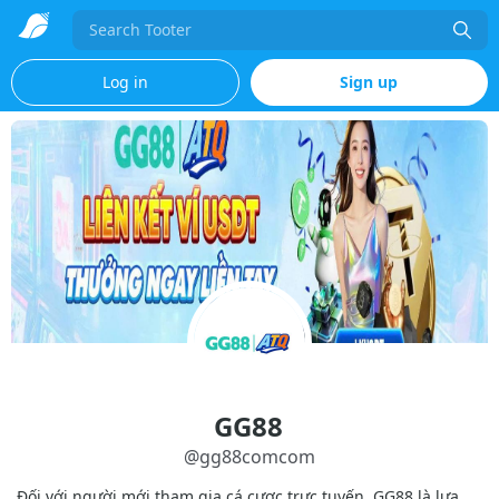
Search
Log in
Sign up
GG88
@
gg88comcom
Đối với người mới tham gia cá cược trực tuyến, GG88 là lựa