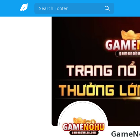
Search
GameN