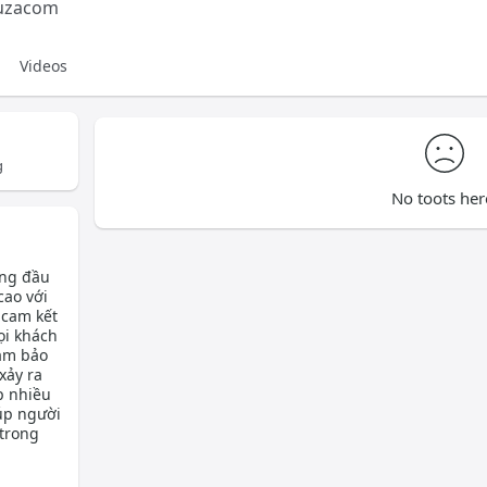
uzacom
Videos
g
No toots her
àng đầu
cao với
 cam kết
ọi khách
ảm bảo
xảy ra
p nhiều
úp người
 trong