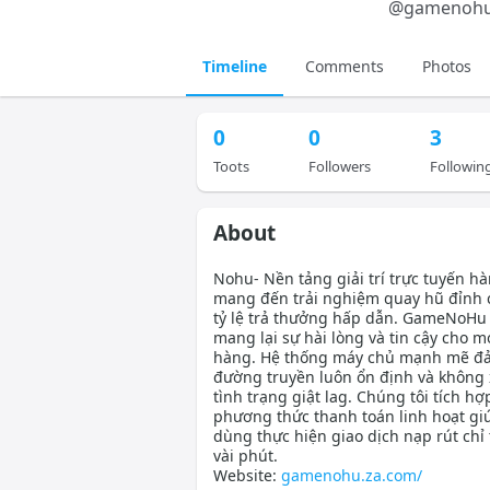
@
gamenoh
Timeline
Comments
Photos
0
0
3
Toots
Followers
Followin
About
Nohu- Nền tảng giải trí trực tuyến h
mang đến trải nghiệm quay hũ đỉnh 
tỷ lệ trả thưởng hấp dẫn. GameNoHu
mang lại sự hài lòng và tin cậy cho m
hàng. Hệ thống máy chủ mạnh mẽ đ
đường truyền luôn ổn định và không 
tình trạng giật lag. Chúng tôi tích hợ
phương thức thanh toán linh hoạt gi
dùng thực hiện giao dịch nạp rút chỉ
vài phút.
Website:
gamenohu.za.com/