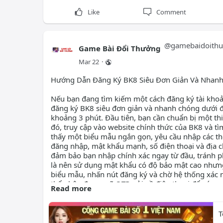
Cuối cùng, hãy luôn kiểm tra lại toàn bộ thông tin
sót nhỏ cũng có thể dẫn đến hậu quả lớn. Việc cẩ
Like
Comment
tâm hơn khi thực hiện các giao dịch lớn và đảm b
thêm tại :
gamebaidoithuong6.com/
Bài viết :
gamebaidoithuong6.com/huong-dan-nap
@
gamebaidoith
Game Bài Đổi Thưởng
#gamebaidoithuong
#trangchugamebaidoithuon
#dangkygamebaidoithuong
"
Mar 22
·
Hướng Dẫn Đăng Ký BK8 Siêu Đơn Giản Và Nhanh 
Nếu bạn đang tìm kiếm một cách đăng ký tài kho
đăng ký BK8 siêu đơn giản và nhanh chóng dưới đ
khoảng 3 phút. Đầu tiên, bạn cần chuẩn bị một thiế
đó, truy cập vào website chính thức của BK8 và tì
thấy một biểu mẫu ngắn gọn, yêu cầu nhập các thô
đăng nhập, mật khẩu mạnh, số điện thoại và địa chỉ
đảm bảo bạn nhập chính xác ngay từ đầu, tránh p
là nên sử dụng mật khẩu có độ bảo mật cao nhưng 
biểu mẫu, nhấn nút đăng ký và chờ hệ thống xác 
thể nhận được mã OTP gửi về điện thoại để xác m
Read more
cầu, tài khoản của bạn sẽ được kích hoạt ngay lập
cầu quá nhiều bước xác minh rườm rà, giúp người d
vì vậy, dù bạn là người mới hay đã có kinh nghiệ
T
và thuận tiện."Xem thêm tại :
gamebaidoithuong6