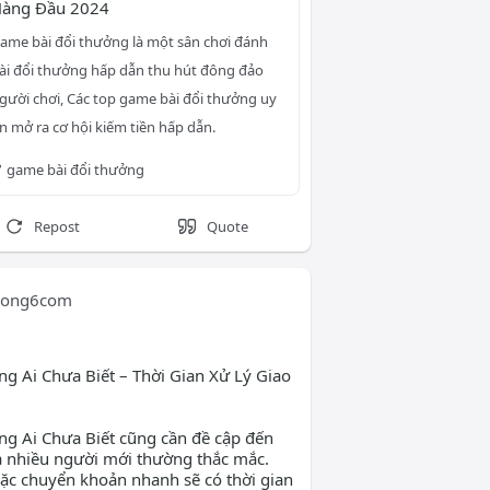
àng Đầu 2024
g-ky-bk8/
g
#linkvaogamebaidoithuong
ame bài đổi thưởng là một sân chơi đánh 
ài đổi thưởng hấp dẫn thu hút đông đảo 
gười chơi, Các top game bài đổi thưởng uy 
ín mở ra cơ hội kiếm tiền hấp dẫn.
game bài đổi thưởng
Repost
Quote
uong6com
 Ai Chưa Biết – Thời Gian Xử Lý Giao
g Ai Chưa Biết cũng cần đề cập đến
 mà nhiều người mới thường thắc mắc.
ặc chuyển khoản nhanh sẽ có thời gian