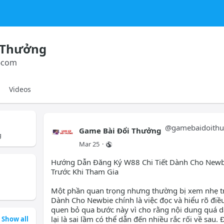
 Thưởng
6com
Videos
@
gamebaidoith
Game Bài Đổi Thưởng
g
Mar 25
·
Hướng Dẫn Đăng Ký W88 Chi Tiết Dành Cho Newb
Trước Khi Tham Gia
Một phần quan trọng nhưng thường bị xem nhẹ t
Dành Cho Newbie chính là việc đọc và hiểu rõ điề
quen bỏ qua bước này vì cho rằng nội dung quá dà
lại là sai lầm có thể dẫn đến nhiều rắc rối về sa
Show all