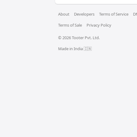
About
Developers
Terms of Service
D
Terms of Sale
Privacy Policy
© 
2026
 Tooter Pvt. Ltd.
Made in India 🇮🇳