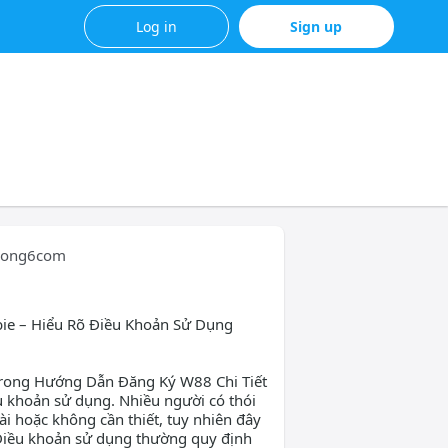
Log in
Sign up
uong6com
ie – Hiểu Rõ Điều Khoản Sử Dụng
rong Hướng Dẫn Đăng Ký W88 Chi Tiết
u khoản sử dụng. Nhiều người có thói
i hoặc không cần thiết, tuy nhiên đây
u. Điều khoản sử dụng thường quy định