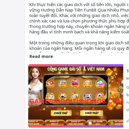
Khi thực hiện các giao dịch với số tiền lớn, người
vững Hướng Dẫn Nạp Tiền Fun88 Qua Nhiều Phươ
toàn tuyệt đối. Khác với những giao dịch nhỏ, việc 
chính xác cao và lựa chọn phương thức phù hợp để
Trong trường hợp này, chuyển khoản ngân hàng v
hàng đầu vì tính minh bạch và khả năng kiểm soát
Một trong những điều quan trọng khi giao dịch số
khoản của ngân hàng. Mỗi ngân hàng sẽ có quy định
chuyển trong một lần hoặc trong một ngày. Nếu vư
Read more
từ chối hoặc phải chia nhỏ thành nhiều lần. Việc c
quả để giảm thiểu rủi ro và đảm bảo tiền được xử
T
Ngoài ra, người chơi nên ưu tiên sử dụng các tài
H
xác minh. Điều này không chỉ giúp tăng độ tin cậ
hợp cần hỗ trợ từ phía hệ thống. Việc sử dụng tà
G
nhiều rắc rối, đặc biệt là khi xảy ra tranh chấp.
b
n
Một yếu tố khác cần lưu ý là bảo mật thông tin. Khi 
rằng thiết bị đang sử dụng là an toàn, không bị 
t
Tránh sử dụng Wi-Fi công cộng khi thực hiện giao
thông tin.