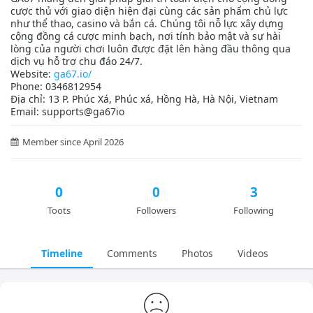
cược thủ với giao diện hiện đại cùng các sản phẩm chủ lực
như thể thao, casino và bắn cá. Chúng tôi nỗ lực xây dựng
cộng đồng cá cược minh bạch, nơi tính bảo mật và sự hài
lòng của người chơi luôn được đặt lên hàng đầu thông qua
dịch vụ hỗ trợ chu đáo 24/7.
Website:
ga67.io/
Phone: 0346812954
Địa chỉ: 13 P. Phúc Xá, Phúc xá, Hồng Hà, Hà Nội, Vietnam
Email: supports@ga67io
Member since April 2026
0
0
3
Toots
Followers
Following
Timeline
Comments
Photos
Videos