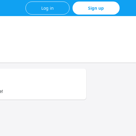
Log in
Sign up
e!