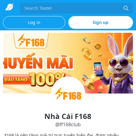
Search
Log in
Sign up
Nhà Cái F168
@
ff168club
F168 là nền tảng giải trí trực tuyến hiện đại, được nhiều