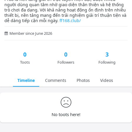
người dùng quan tâm nhờ giao diện thân thiện và hệ thống
trò chơi đa dạng. Với khả năng hoạt động ổn định trên nhiều
thiết bị, nền tảng mang đến trải nghiệm giải trí thuận tiện và
dễ dàng tiếp cận mỗi ngày.
ff168.club/
Member since June 2026
0
0
3
Toots
Followers
Following
Timeline
Comments
Photos
Videos
No toots here!