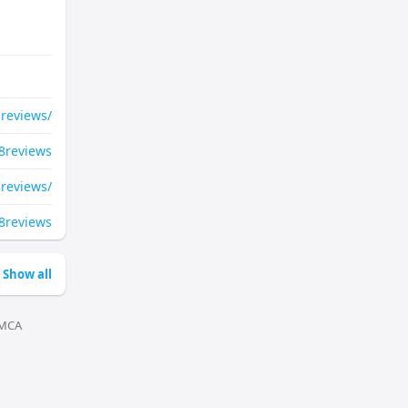
.reviews/
8reviews
reviews/
8reviews
Show all
MCA