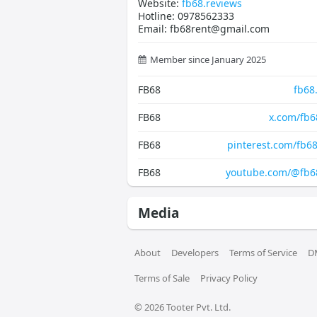
Website:
fb68.reviews
Hotline: 0978562333
Email: fb68rent@gmail.com
Member since January 2025
FB68
fb68
FB68
x.com/fb6
FB68
pinterest.com/fb68
FB68
youtube.com/@fb6
Media
About
Developers
Terms of Service
D
Terms of Sale
Privacy Policy
© 
2026
 Tooter Pvt. Ltd.