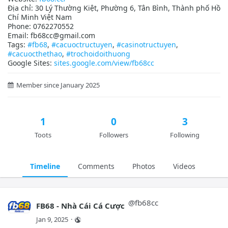
Địa chỉ: 30 Lý Thường Kiệt, Phường 6, Tân Bình, Thành phố Hồ
Chí Minh Việt Nam
Phone: 0762270552
Email: fb68cc@gmail.com
Tags:
#fb68
,
#cacuoctructuyen
,
#casinotructuyen
,
#cacuocthethao
,
#trochoidoithuong
Google Sites:
sites.google.com/view/fb68cc
Member since January 2025
1
0
3
Toots
Followers
Following
Timeline
Comments
Photos
Videos
@
fb68cc
FB68 - Nhà Cái Cá Cược
Jan 9, 2025
·