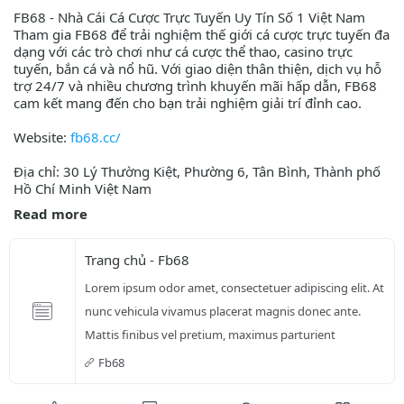
FB68 - Nhà Cái Cá Cược Trực Tuyến Uy Tín Số 1 Việt Nam
Tham gia FB68 để trải nghiệm thế giới cá cược trực tuyến đa
dạng với các trò chơi như cá cược thể thao, casino trực
tuyến, bắn cá và nổ hũ. Với giao diện thân thiện, dịch vụ hỗ
trợ 24/7 và nhiều chương trình khuyến mãi hấp dẫn, FB68
cam kết mang đến cho bạn trải nghiệm giải trí đỉnh cao.
Website:
fb68.cc/
Địa chỉ: 30 Lý Thường Kiệt, Phường 6, Tân Bình, Thành phố
Hồ Chí Minh Việt Nam
Read more
Phone: 0762270552
Email: fb68cc@gmail.com
Trang chủ - Fb68
Lorem ipsum odor amet, consectetuer adipiscing elit. At 
Tags:
#fb68
,
#cacuoctructuyen
,
#casinotructuyen
,
#cacuocthethao
,
#trochoidoithuong
nunc vehicula vivamus placerat magnis donec ante. 
Mattis finibus vel pretium, maximus parturient
Google Sites:
sites.google.com/view/fb68cc
Fb68
Social: