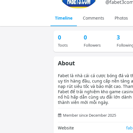
@
fabet3co
Timeline
Comments
Photos
0
0
3
Toots
Followers
Followin
About
Fabet là nhà cái cá cược bóng đá và t
uy tín hàng đầu, cung cấp nền tảng a
nạp rút siêu tốc và bảo mật cao. Tha
Fabet để trải nghiệm kho game casino,
nổ hũ hấp dẫn cùng ưu đãi lớn dành
thành viên mới mỗi ngày.
Member since December 2025
Website
fab