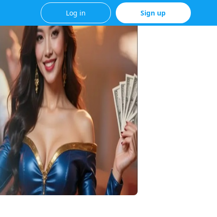
Log in
Sign up