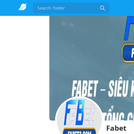
Search
Fabet