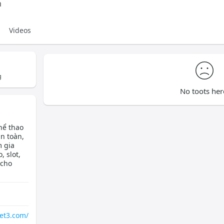
m
Videos
g
No toots her
hể thao
n toàn,
m gia
 slot,
 cho
et3.com/