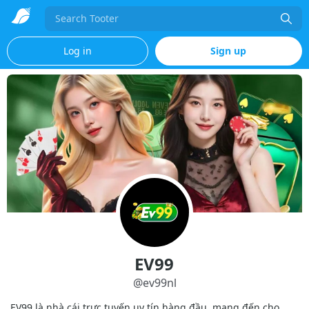
Search
Log in
Sign up
EV99
@
ev99nl
EV99 là nhà cái trực tuyến uy tín hàng đầu, mang đến cho