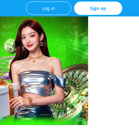
Log in
Sign up