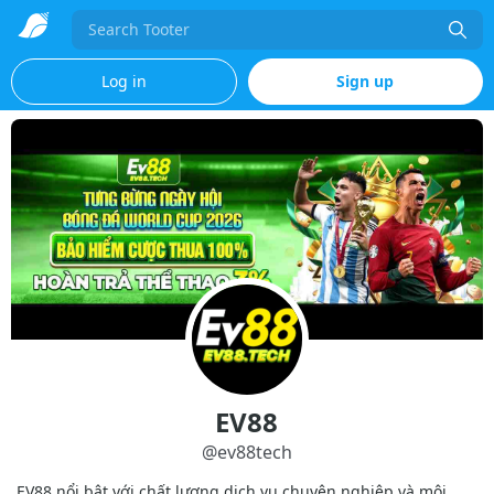
Search
Log in
Sign up
EV88
@
ev88tech
EV88 nổi bật với chất lượng dịch vụ chuyên nghiệp và môi