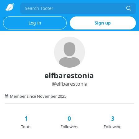
Search
Log in
Sign up
elfbarestonia
@
elfbarestonia
Member since November 2025
1
0
3
Toots
Followers
Following