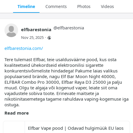
Timeline
Comments
Photos
Videos
@
elfbarestonia
elfbarestonia
Nov 25, 2025
·
elfbarestonia.com/
Tere tulemast Elfbar, teie usaldusväärne pood, kus osta
kvaliteetseid ühekordseid elektroonilisi sigarette
konkurentsivõimeliste hindadega! Pakume laias valikus
populaarseid brände, nagu Elf Bar Moon Night 40000,
ELFBAR Combo Pro 30000, Elfbar Raya D3 25000 ja palju
muud. Olgu te algaja või kogenud vaper, leiate siit oma
vajadustele sobiva toote. Erinevate maitsete ja
nikotiinitasemetega tagame rahuldava vaping-kogemuse iga
ostuga.
Read more
Elfbar Vape pood | Odavad hulgimüük EU laos 