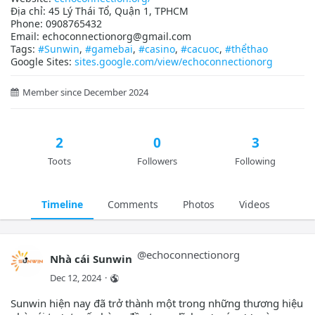
Địa chỉ: 45 Lý Thái Tổ, Quận 1, TPHCM
Phone: 0908765432
Email: echoconnectionorg@gmail.com
Tags:
#Sunwin
,
#gamebai
,
#casino
,
#cacuoc
,
#thểthao
Google Sites:
sites.google.com/view/echoconnectionorg
Member since December 2024
2
0
3
Toots
Followers
Following
Timeline
Comments
Photos
Videos
@
echoconnectionorg
Nhà cái Sunwin
Dec 12, 2024
·
Sunwin hiện nay đã trở thành một trong những thương hiệu