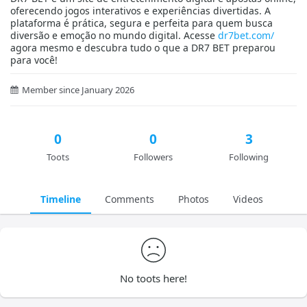
oferecendo jogos interativos e experiências divertidas. A
plataforma é prática, segura e perfeita para quem busca
diversão e emoção no mundo digital. Acesse
dr7bet.com/
agora mesmo e descubra tudo o que a DR7 BET preparou
para você!
Member since January 2026
0
0
3
Toots
Followers
Following
Timeline
Comments
Photos
Videos
No toots here!