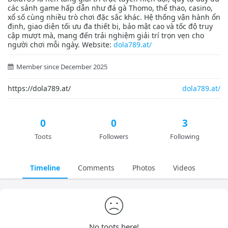
các sảnh game hấp dẫn như đá gà Thomo, thể thao, casino,
xổ số cùng nhiều trò chơi đặc sắc khác. Hệ thống vận hành ổn
định, giao diện tối ưu đa thiết bị, bảo mật cao và tốc độ truy
cập mượt mà, mang đến trải nghiệm giải trí trọn vẹn cho
người chơi mỗi ngày. Website:
dola789.at/
Member since December 2025
https://dola789.at/
dola789.at/
0
0
3
Toots
Followers
Following
Timeline
Comments
Photos
Videos
No toots here!