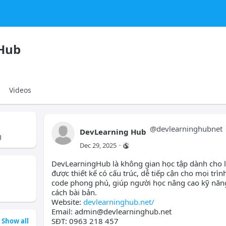
Hub
Videos
@
devlearninghubnet
DevLearning Hub
g
Dec 29, 2025
·
DevLearningHub là không gian học tập dành cho lậ
được thiết kế có cấu trúc, dễ tiếp cận cho mọi trìn
code phong phú, giúp người học nâng cao kỹ năng 
cách bài bản.
Website:
devlearninghub.net/
Email: admin@devlearninghub.net
SĐT: 0963 218 457
Show all