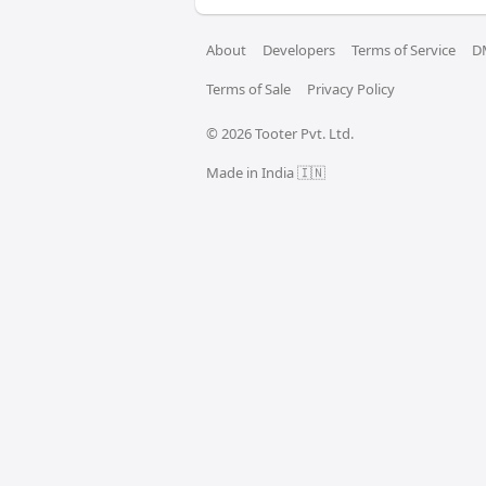
About
Developers
Terms of Service
D
Terms of Sale
Privacy Policy
© 
2026
 Tooter Pvt. Ltd.
Made in India 🇮🇳