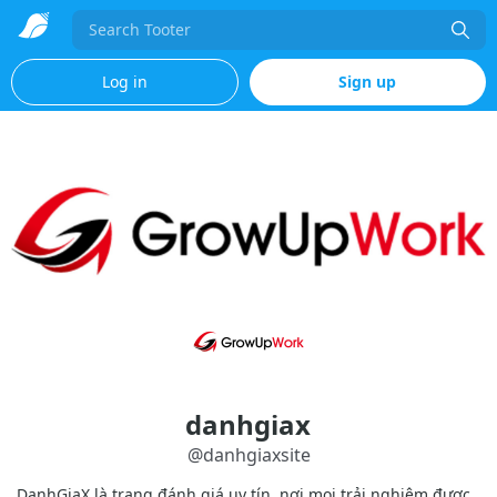
Search
Log in
Sign up
danhgiax
@
danhgiaxsite
DanhGiaX là trang đánh giá uy tín, nơi mọi trải nghiệm được