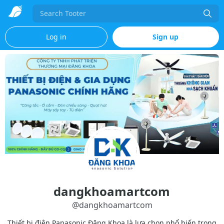
Search
Log in
Sign up
dangkhoamartcom
@
dangkhoamartcom
Thiết bị điện Panasonic Đăng Khoa là lựa chọn phổ biến trong