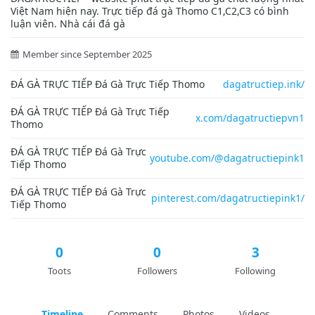
Việt Nam hiện nay. Trực tiếp đá gà Thomo C1,C2,C3 có bình
luận viên. Nhà cái đá gà
Member since September 2025
ĐÁ GÀ TRỰC TIẾP Đá Gà Trực Tiếp Thomo
dagatructiep.ink/
ĐÁ GÀ TRỰC TIẾP Đá Gà Trực Tiếp 
x.com/dagatructiepvn1
Thomo
ĐÁ GÀ TRỰC TIẾP Đá Gà Trực 
youtube.com/@dagatructiepink1
Tiếp Thomo
ĐÁ GÀ TRỰC TIẾP Đá Gà Trực 
pinterest.com/dagatructiepink1/
Tiếp Thomo
0
0
3
Toots
Followers
Following
Timeline
Comments
Photos
Videos