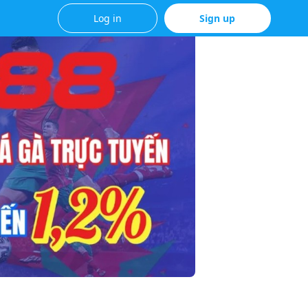
Log in
Sign up