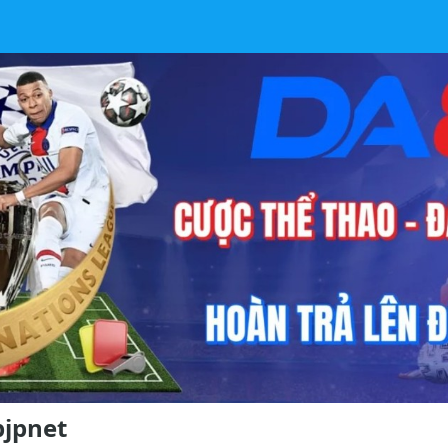
jpnet