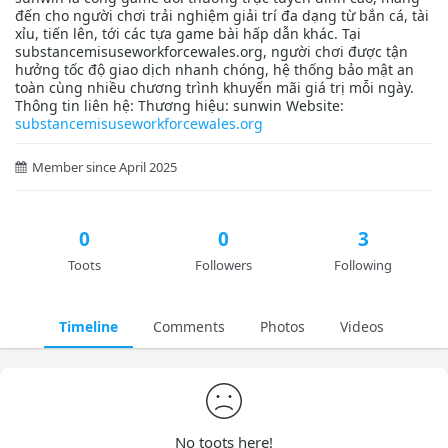
đến cho người chơi trải nghiệm giải trí đa dạng từ bắn cá, tài
xỉu, tiến lên, tới các tựa game bài hấp dẫn khác. Tại
substancemisuseworkforcewales.org, người chơi được tận
hưởng tốc độ giao dịch nhanh chóng, hệ thống bảo mật an
toàn cùng nhiều chương trình khuyến mãi giá trị mỗi ngày.
Thông tin liên hệ: Thương hiệu: sunwin Website:
substancemisuseworkforcewales.org
Member since April 2025
0
0
3
Toots
Followers
Following
Timeline
Comments
Photos
Videos
No toots here!