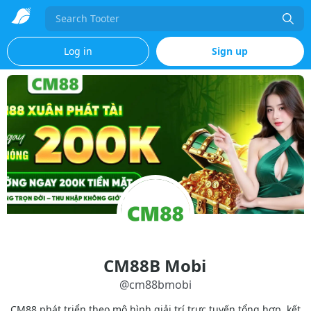
Search
Log in
Sign up
CM88B Mobi
@
cm88bmobi
CM88 phát triển theo mô hình giải trí trực tuyến tổng hợp, kết