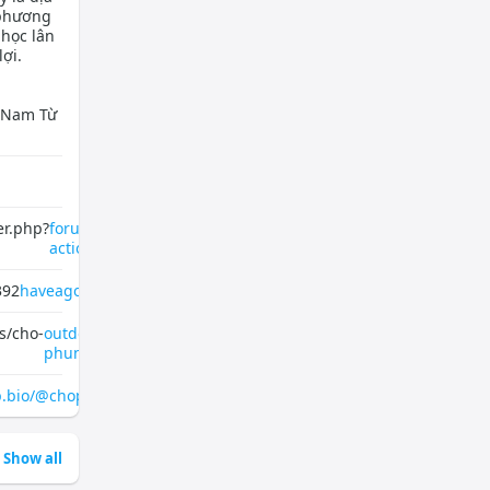
 phương
 học lân
ợi.
, Nam Từ
er.php?
forum.codeigniter.com/member.php?
action=profi
392
haveagood.holiday/users/406392
s/cho-
outdoorproject.com/users/cho-
phung-khoang
p.bio/@chophungkhoang
Show all