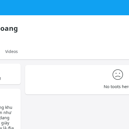
hoang
Videos
g
No toots her
ng khu
ến như
 dạng
 giày
 là địa