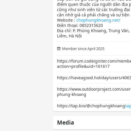
điểm quen thuộc của người dân địa
cũng như sinh viên từ các trường đại
cận nhờ giá cả phải chăng và sự tiện l
Website :
chophungkhoang.net/
Điện thoại: 0852315620
Địa chỉ: P. Phùng Khoang, Trung Văn
Liêm, Hà Nội
Member since April 2025
https://forum.codeigniter.com/memb
action=profile&uid=161617
https://haveagood.holiday/users/406
https://www.outdoorproject.com/user
phung-khoang
https://tap.bio/@chophungkhoang
ta
Media