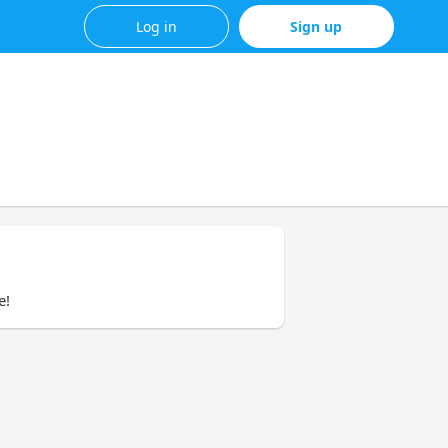
Log in
Sign up
e!