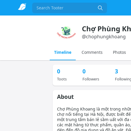
Search
Chợ Phùng K
@
chophungkhoang
Timeline
Comments
Photos
0
0
3
Toots
Followers
Followin
About
Chợ Phùng Khoang là một trong nhữ
chợ nổi tiếng tại Hà Nội, được biết đ
một trung tâm bán lẻ sầm uất với đa
các mặt hàng từ thực phẩm, quần áo,
dép đến đồ gia dụng và đồ ăn vặt. Đây