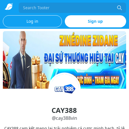
Search
Log in
Sign up
CAY388
@
cay388vin
CAY388 cam kết mang lại trải nghiệm cá cược minh bạch, tỷ lệ