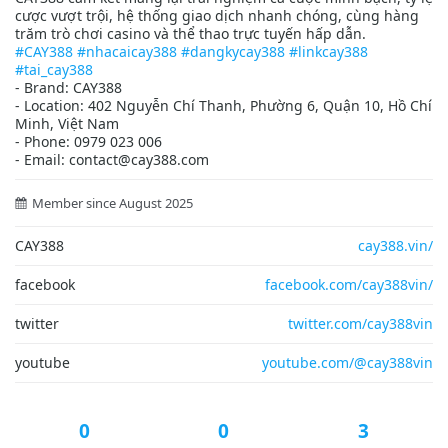
cược vượt trội, hệ thống giao dịch nhanh chóng, cùng hàng
trăm trò chơi casino và thể thao trực tuyến hấp dẫn.
#CAY388
#nhacaicay388
#dangkycay388
#linkcay388
#tai_cay388
- Brand: CAY388
- Location: 402 Nguyễn Chí Thanh, Phường 6, Quận 10, Hồ Chí
Minh, Việt Nam
- Phone: 0979 023 006
- Email: contact@cay388.com
Member since August 2025
CAY388
cay388.vin/
facebook
facebook.com/cay388vin/
twitter
twitter.com/cay388vin
youtube
youtube.com/@cay388vin
0
0
3