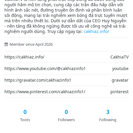
người hâm mộ tin chọn, cung cấp các trận đấu hấp dẫn với
hình ảnh sắc nét, đường truyền ổn định và phần bình luận
sôi động, mang lại trải nghiệm xem bóng đá trực tuyến mượt
mà trên nhiều thiết bị. Dưới sự dẫn dắt của CEO Huy Nguyễn
- nền tảng đã không ngừng được tối ưu về công nghệ và trải
nghiệm người dùng. Truy cập ngay tại:
cakhiaz.info/
Member since April 2026
https://cakhiaz.info/
CakhiaTV
https://www.youtube.com/@cakhiazinfo1
youtube
https://gravatar.com/cakhiazinfo1
gravatar
https://www.pinterest.com/cakhiazinfo1/
pinterest
0
0
3
Toots
Followers
Following