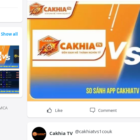
Thông tin liên hệ:
Brand: Cakhia TV
Website:
cakhiatvs1.co.uk/
Show all
Hashtags:
#cakhia
#cakhiatv
#bongda
#tructiepb
MCA
Like
Comment
@
cakhiatvs1couk
Cakhia TV