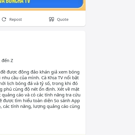
Repost
Quote
A đến Z
 đề được đông đảo khán giả xem bóng
i nhu cầu của mình. Cà Khịa TV nổi bật
mới lịch bóng đá và tỷ số, trong khi đó
 phú cùng độ nét ổn định. Xét về mặt
ít quảng cáo và có các tính năng tra cứu
 sẽ được tìm hiểu toàn diện So sánh App
ộ, các tính năng, lượng quảng cáo cùng
-va-luon