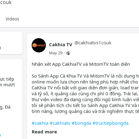
1couk
Videos
@
cakhiatvs1couk
Cakhia TV
g
May 29
·
Nhận xét App CakhiaTV và MitomTV toàn diện
So Sánh App Cà Khịa TV Và MitomTV là nội dung h
ực tiếp
online muốn lựa chọn nền tảng phù hợp nhất cho
ệm mượt
CaKhia TV nổi bật với giao diện đơn giản, load tra
và tỷ số, ít quảng cáo cùng chi phí 0 đồng. Trái l
thư viện video đa dạng cùng đội ngũ bình luận viê
tôi sẽ phân tích chi tiết So Sánh App CaKhia TV Và
g, Đà
tính năng, lượng quảng cáo và trải nghiệm thực t
#cakhia
#cakhiatv
#bongda
#tructiepbongda
Read more
Xem thêm:
cakhiatvs1.co.uk/so-sanh-app-cakhiatv
a