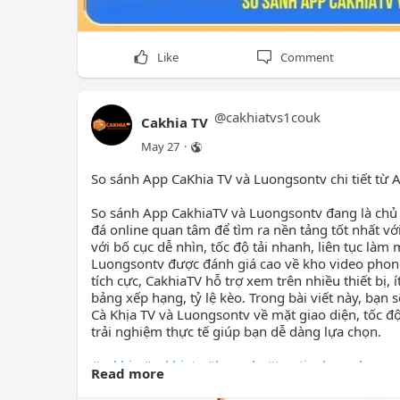
Like
Comment
@
cakhiatvs1couk
Cakhia TV
May 27
·
So sánh App CaKhia TV và Luongsontv chi tiết từ 
So sánh App CakhiaTV và Luongsontv đang là chủ
đá online quan tâm để tìm ra nền tảng tốt nhất vớ
với bố cục dễ nhìn, tốc độ tải nhanh, liên tục làm 
Luongsontv được đánh giá cao về kho video phong
tích cực, CakhiaTV hỗ trợ xem trên nhiều thiết bị, 
bảng xếp hạng, tỷ lệ kèo. Trong bài viết này, bạn
Cà Khịa TV và Luongsontv về mặt giao diện, tốc đ
trải nghiệm thực tế giúp bạn dễ dàng lựa chọn.
#cakhia
#cakhiatv
#bongda
#tructiepbongda
Read more
Xem thêm:
cakhiatvs1.co.uk/so-sanh-app-cakhiatv