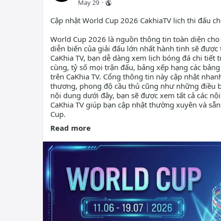
May 29
·
Cập nhật World Cup 2026 CakhiaTV lịch thi đấu c
World Cup 2026 là nguồn thông tin toàn diện cho 
diễn biến của giải đấu lớn nhất hành tinh sẽ được
CaKhia TV, bạn dễ dàng xem lịch bóng đá chi tiết 
cùng, tỷ số mọi trận đấu, bảng xếp hạng các bảng 
trên CaKhia TV. Cổng thông tin này cập nhật nhanh
thương, phong độ cầu thủ cũng như những điều bất
nội dung dưới đây, bạn sẽ được xem tất cả các n
CaKhia TV giúp bạn cập nhật thường xuyên và sẵ
Cup.
Read more
#cakhia
#cakhiatv
#bongda
#tructiepbongda
Xem thêm:
cakhiatvs1.co.uk/world-cup-2026/
Thông tin liên hệ:
Brand: Cakhia TV
Website:
cakhiatvs1.co.uk/