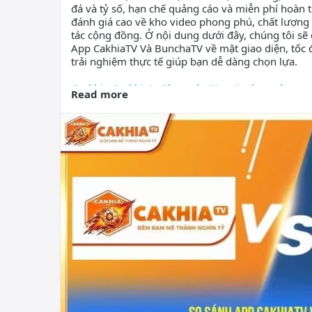
đá và tỷ số, hạn chế quảng cáo và miễn phí hoàn 
đánh giá cao về kho video phong phú, chất lượng
tác cộng đồng. Ở nội dung dưới đây, chúng tôi sẽ
App CakhiaTV Và BunchaTV về mặt giao diện, tốc đ
trải nghiệm thực tế giúp bạn dễ dàng chọn lựa.
#cakhia
#cakhiatv
#bongda
#tructiepbongda
Read more
Xem thêm:
cakhiatvs1.co.uk/danh-gia-va-so-sanh
Thông tin liên hệ:
Brand: Cakhia TV
Website:
cakhiatvs1.co.uk/
Hashtags:
#cakhia
#cakhiatv
#bongda
#tructiepb