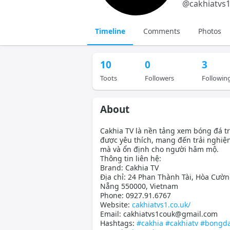
@
cakhiatvs
Timeline
Comments
Photos
10
0
3
Toots
Followers
Followin
About
Cakhia TV là nền tảng xem bóng đá tr
được yêu thích, mang đến trải nghi
mà và ổn định cho người hâm mộ.
Thông tin liên hệ:
Brand: Cakhia TV
Địa chỉ: 24 Phan Thành Tài, Hòa Cườn
Nẵng 550000, Vietnam
Phone: 0927.91.6767
Website:
cakhiatvs1.co.uk/
Email: cakhiatvs1couk@gmail.com
Hashtags:
#cakhia
#cakhiatv
#bongd