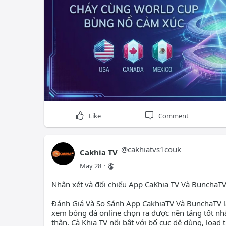
Hashtags:
#cakhia
#cakhiatv
#bongda
#tructiepb
Like
Comment
@
cakhiatvs1couk
Cakhia TV
May 28
·
Nhận xét và đối chiếu App CaKhia TV Và BunchaTV
Đánh Giá Và So Sánh App CakhiaTV Và BunchaTV l
xem bóng đá online chọn ra được nền tảng tốt nh
thân. Cà Khịa TV nổi bật với bố cục dễ dùng, load 