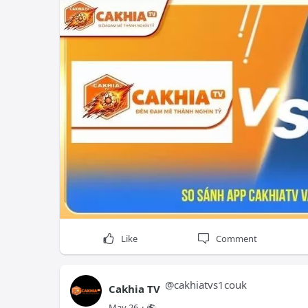
Thông tin liên hệ:
Brand: Cakhia TV
Website:
cakhiatvs1.co.uk/
Hashtags:
#cakhia
#cakhiatv
#bongda
#tructiepb
Like
Comment
@
cakhiatvs1couk
Cakhia TV
May 26
·