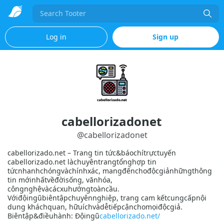
Search
Log in
Sign up
cabellorizadonet
@
cabellorizadonet
cabellorizado.net – Trang tin tức&báochítrựctuyến
cabellorizado.net làchuyêntrangtổnghợp tin
tứcnhanhchóngvàchínhxác, mangđếnchođộcgiảnhữngthông
tin mớinhấtvềđờisống, vănhóa,
côngnghệvàcácxuhướngtoàncầu.
Vớiđộingũbiêntậpchuyênnghiệp, trang cam kếtcungcấpnội
dung kháchquan, hữuíchvàdễtiếpcậnchomọiđộcgiả.
Biêntập&điềuhành: Độingũ
cabellorizado.net/