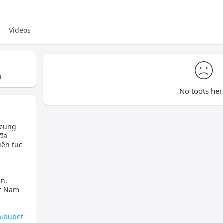
Videos
g
No toots her
 cung
 đa
iên tục
ân,
ệt Nam
ibubet