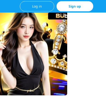
Log in
Sign up