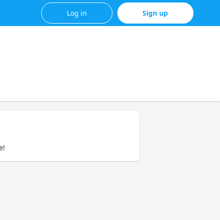
Log in
Sign up
e!