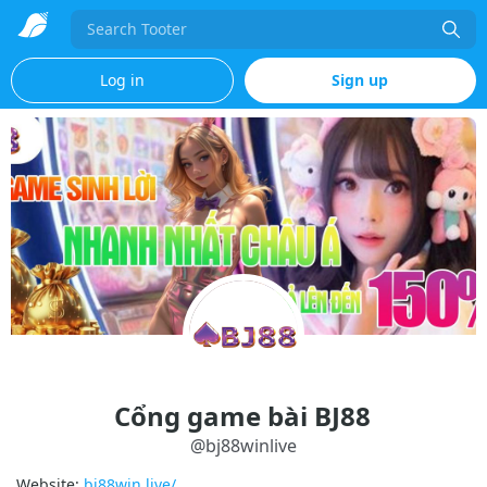
Search
Log in
Sign up
Cổng game bài BJ88
@
bj88winlive
Website:
bj88win.live/