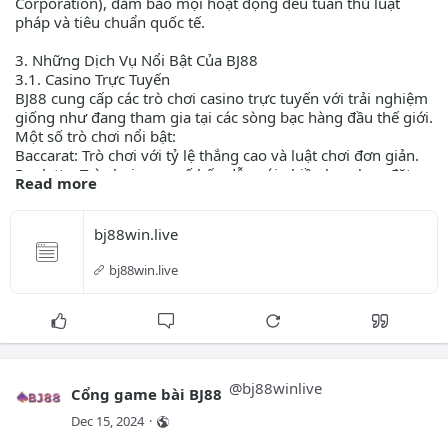
Corporation), đảm bảo mọi hoạt động đều tuân thủ luật
pháp và tiêu chuẩn quốc tế.
3. Những Dịch Vụ Nổi Bật Của BJ88
3.1. Casino Trực Tuyến
BJ88 cung cấp các trò chơi casino trực tuyến với trải nghiệm
giống như đang tham gia tại các sòng bạc hàng đầu thế giới.
Một số trò chơi nổi bật:
Baccarat: Trò chơi với tỷ lệ thắng cao và luật chơi đơn giản.
Roulette: Trò chơi quay số hấp dẫn với nhiều lựa chọn đặt
Read more
cược.
Blackjack: Trò chơi bài đòi hỏi sự tính toán và chiến lược.
Poker: Sân chơi đỉnh cao dành cho những người chơi yêu
bj88win.live
thích sự cạnh tranh.
Đặc biệt, BJ88 còn tích hợp live casino, nơi bạn có thể tương
bj88win.live
tác trực tiếp với dealer qua hệ thống video chất lượng cao.
3.2. Cá Cược Thể Thao
Phần cá cược thể thao của BJ88 được đánh giá cao nhờ:
Đa dạng môn thể thao: Bóng đá, bóng rổ, tennis, đua ngựa
và cả eSports.
Cập nhật tỷ lệ cược liên tục: Đảm bảo người chơi có thể đặt
@
bj88winlive
Cổng game bài BJ88
cược với tỷ lệ cạnh tranh nhất.
Giao diện thân thiện: Dễ dàng theo dõi trận đấu và đặt cược
Dec 15, 2024
·
chỉ với vài thao tác.