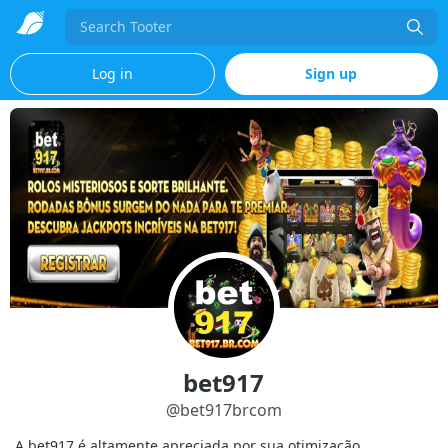
Search
Log in
Sign up
bet917
@
bet917brcom
A bet917 é altamente apreciada por sua otimização