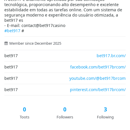
tecnológica, proporcionando alto desempenho e excelente
estabilidade em todas as tarefas online. Com um sistema de
segurança moderno e experiência do usuário otimizada, a
bet917 es
- E-mail: contact@bet917casino
#bet917
#
Member since December 2025
bet917
bet917.br.com/
bet917
facebook.com/bet917brcom/
bet917
youtube.com/@bet917brcom
bet917
pinterest.com/bet917brcom/
0
0
3
Toots
Followers
Following