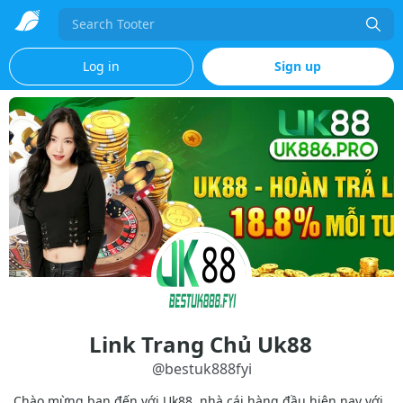
Search
Log in
Sign up
Link Trang Chủ Uk88
@
bestuk888fyi
Chào mừng bạn đến với Uk88, nhà cái hàng đầu hiện nay với