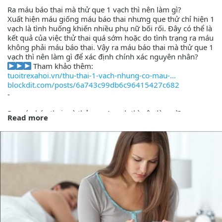
Ra máu báo thai mà thử que 1 vạch thì nên làm gì?
Xuất hiện máu giống máu báo thai nhưng que thử chỉ hiện 1
vạch là tình huống khiến nhiều phụ nữ bối rối. Đây có thể là
kết quả của việc thử thai quá sớm hoặc do tình trạng ra máu
không phải máu báo thai. Vậy ra máu báo thai mà thử que 1
vạch thì nên làm gì để xác định chính xác nguyên nhân?
Tham khảo thêm:
tuoitrexahoi.vn/thu-thai-1-vach-nhung-co-mau-
blockdit.com/posts/6a743c99db6c96415427c682
-
Ra máu báo thai mà thử que 1 vạch thì nên làm gì?
Read more
Điều quan trọng là không nên vội kết luận mình có thai hoặc
chưa mang thai chỉ dựa trên một lần thử que. Thay vào đó,
bạn nên theo dõi diễn biến của cơ thể và thực hiện các bước
kiểm tra phù hợp để có kết quả chính xác hơn, cụ thể:
Theo dõi đặc điểm ra máu: Ghi nhận màu sắc, lượng máu,
thời gian kéo dài và các triệu chứng đi kèm như đau bụng,
căng tức ngực hoặc chậm kinh để cung cấp thông tin khi cần
thăm khám.
Thử thai lại sau 48 - 72 giờ: Nếu đang mang thai, nồng độ β