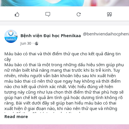
Có. NIPT được đánh giá là phương pháp an toàn cho cả mẹ
và thai nhi. Khác với các kỹ thuật chẩn đoán xâm lấn như
chọc ối hoặc sinh thiết gai nhau, NIPT chỉ cần lấy khoảng
10ml máu tĩnh mạch của người mẹ để phân tích. Quá trình
thực hiện không can thiệp vào buồng tử cung, không tiếp
xúc trực tiếp với thai nhi và không làm tăng nguy cơ sảy thai
hay biến chứng thai kỳ.
@
benhviendaihocphen
Bệnh viện Đại học Phenikaa
Jun 30
·
Một số lưu ý khi thực hiện NIPT
Trước khi làm xét nghiệm, mẹ bầu nên lưu ý một số vấn đề
Máu báo có thai và thời điểm thử que cho kết quả đáng tin
quan trọng dưới đây để đảm bảo kết quả có giá trị và phù
cậy
hợp với nhu cầu sàng lọc:
Máu báo có thai là một trong những dấu hiệu sớm giúp phụ
nữ nhận biết khả năng mang thai trước khi bị trễ kinh. Tuy
Thực hiện xét nghiệm từ tuần thai thứ 9-10 trở đi theo
nhiên, nhiều người vẫn băn khoăn liệu sau khi xuất hiện
khuyến cáo chuyên môn.
máu báo thai có nên thử que ngay hay không và thời điểm
nào cho kết quả chính xác nhất. Việc hiểu đúng về hiện
Không cần nhịn ăn trước khi lấy mẫu máu.
tượng này cũng như lựa chọn thời điểm thử thai phù hợp sẽ
giúp hạn chế kết quả âm tính giả hoặc dương tính không rõ
Nên mang theo kết quả siêu âm và các xét nghiệm trước
ràng. Bài viết dưới đây sẽ giúp bạn hiểu máu báo có thai
sinh đã thực hiện để bác sĩ tư vấn đầy đủ.
xuất hiện ở giai đoạn nào, khi nào nên thử que và những
lưu ý để tăng độ chính xác của kết quả.
Hiểu rõ rằng NIPT là xét nghiệm sàng lọc, không thay thế
Read more
Tham khảo thêm:
hoàn toàn các phương pháp chẩn đoán.
phenikaamec.com/bh-mau-bao-thai.html