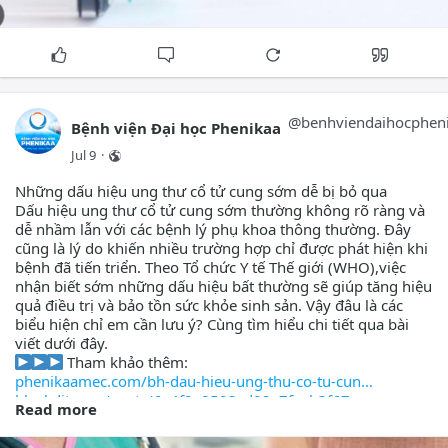
kế hoạch theo dõi phù hợp.
Mức độ bảo vệ phụ thuộc vào loại vaccine, độ tuổi tiêm và
tình trạng phơi nhiễm trước đó. Vì vậy, tiêm chủng đúng
thời điểm có vai trò quan trọng trong việc tối ưu hiệu quả
phòng bệnh.
Vì sao vaccine HPV được khuyến khích tiêm từ sớm?
@
benhviendaihocphen
Bệnh viện Đại học Phenikaa
Vaccine HPV có hiệu quả cao nhất khi được tiêm trước khi cơ
Jul 9
·
thể tiếp xúc với virus. Đây là thời điểm hệ miễn dịch tạo đáp
ứng tốt và khả năng phòng ngừa các bệnh liên quan đến
Những dấu hiệu ung thư cổ tử cung sớm dễ bị bỏ qua
HPV đạt hiệu quả tối ưu.
Dấu hiệu ung thư cổ tử cung sớm thường không rõ ràng và
dễ nhầm lẫn với các bệnh lý phụ khoa thông thường. Đây
Tiêm chủng từ sớm không chỉ giúp giảm nguy cơ nhiễm
cũng là lý do khiến nhiều trường hợp chỉ được phát hiện khi
HPV mà còn góp phần hạn chế nguy cơ phát triển các bệnh
bệnh đã tiến triển. Theo Tổ chức Y tế Thế giới (WHO),việc
lý nghiêm trọng trong tương lai. Chính vì vậy, nhiều tổ chức
nhận biết sớm những dấu hiệu bất thường sẽ giúp tăng hiệu
y tế trên thế giới khuyến nghị tiêm vaccine HPV cho trẻ em
quả điều trị và bảo tồn sức khỏe sinh sản. Vậy đâu là các
và thanh thiếu niên trong độ tuổi phù hợp.
biểu hiện chỉ em cần lưu ý? Cùng tìm hiểu chi tiết qua bài
viết dưới đây.
Tiêm vaccine HPV có thay thế tầm soát ung thư cổ tử cung
Tham khảo thêm:
không?
phenikaamec.com/bh-dau-hieu-ung-thu-co-tu-cun
Mặc dù mang lại nhiều lợi ích, vaccine HPV không thể phòng
blockdit.com/posts/6a4f2e8503cd02a7faeb3f67
ngừa tất cả các trường hợp ung thư cổ tử cung. Do đó, phụ
Read more
-
nữ vẫn cần khám phụ khoa và thực hiện các xét nghiệm tầm
soát theo khuyến cáo ngay cả khi đã tiêm vaccine.