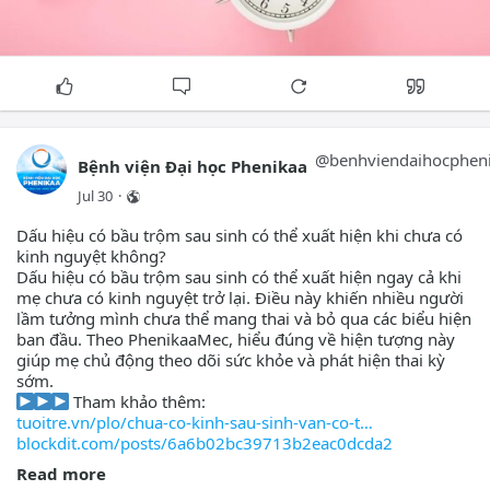
Kết luận
dựa vào một dấu hiệu duy nhất để tự kết luận nguyên nhân.
Ra máu báo thai nhưng vẫn có kinh là hiểu nhầm khá phổ
biến do hai hiện tượng có thể xuất hiện gần nhau về thời
Những trường hợp ra máu không đau bụng vẫn cần được
điểm. Nếu nghi ngờ mang thai kèm ra máu âm đạo, bạn
lưu ý
không nên tự kết luận mà hãy thử thai và thăm khám đúng
Không phải mọi trường hợp ra máu đầu thai kỳ đều nguy
thời điểm. Tại PhenikaaMec, bác sĩ sản phụ khoa sẽ giúp bạn
hiểm. Tuy nhiên, bạn nên đến cơ sở y tế để được kiểm tra
xác định nguyên nhân ra máu và tư vấn hướng theo dõi phù
nếu gặp một trong những tình huống sau:
hợp.
@
benhviendaihocphen
Bệnh viện Đại học Phenikaa
Lượng máu ra nhiều hoặc kéo dài nhiều ngày.
Jul 30
·
Máu có màu đỏ tươi hoặc xuất hiện cục máu đông.
Dấu hiệu có bầu trộm sau sinh có thể xuất hiện khi chưa có
kinh nguyệt không?
Tình trạng ra máu lặp lại nhiều lần.
Dấu hiệu có bầu trộm sau sinh có thể xuất hiện ngay cả khi
mẹ chưa có kinh nguyệt trở lại. Điều này khiến nhiều người
Que thử thai cho kết quả dương tính nhưng vẫn tiếp tục ra
lầm tưởng mình chưa thể mang thai và bỏ qua các biểu hiện
máu.
ban đầu. Theo PhenikaaMec, hiểu đúng về hiện tượng này
giúp mẹ chủ động theo dõi sức khỏe và phát hiện thai kỳ
Ra máu nhiều hơn theo thời gian dù không có cảm giác đau
sớm.
bụng.
Tham khảo thêm:
tuoitre.vn/plo/chua-co-kinh-sau-sinh-van-co-t
Những đặc điểm trên có thể giúp bác sĩ định hướng nguyên
blockdit.com/posts/6a6b02bc39713b2eac0dcda2
nhân và quyết định có cần thực hiện thêm xét nghiệm hoặc
-
siêu âm hay không.
Read more