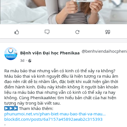
hCG thường tăng theo thời gian và khả năng que thử phát
hiện thai sẽ cao hơn.
Sử dụng nước tiểu đầu buổi sáng: Đây là thời điểm nồng độ
β hCG thường cao nhất trong ngày, giúp hạn chế kết quả âm
tính giả.
Xét nghiệm β hCG nếu vẫn nghi ngờ: Khi que thử vẫn 1 vạch
nhưng chưa có kinh hoặc các dấu hiệu mang thai vẫn tiếp
diễn, xét nghiệm máu sẽ giúp xác định thai kỳ sớm và chính
@
benhviendaihocphen
Bệnh viện Đại học Phenikaa
xác hơn.
3d
·
Đi khám ngay nếu có dấu hiệu bất thường: Ra máu nhiều,
Ra máu báo thai nhưng vẫn có kinh có thể xảy ra không?
đau bụng dữ dội, đau lệch một bên bụng, choáng hoặc ngất
Máu báo thai và kinh nguyệt đều là hiện tượng ra máu âm
cần được đánh giá sớm để loại trừ thai ngoài tử cung và các
đạo nên rất dễ bị nhầm lẫn, đặc biệt khi xuất hiện gần thời
nguyên nhân nguy hiểm khác.
điểm hành kinh. Điều này khiến không ít người băn khoăn
liệu ra máu báo thai nhưng vẫn có kinh có thể xảy ra hay
Khi nào kết quả que thử có thể không chính xác?
không. Cùng PhenikaaMec tìm hiểu bản chất của hai hiện
Que thử thai có thể cho kết quả âm tính giả nếu được sử
tượng này trong bài viết sau.
dụng quá sớm, thao tác không đúng hướng dẫn hoặc nước
Tham khảo thêm:
tiểu quá loãng làm giảm nồng độ β hCG. Ngoài ra, việc
phunumoi.net.vn/phan-biet-mau-bao-thai-va-mau
nhầm lẫn giữa máu báo thai với kinh nguyệt hoặc các
blockdit.com/posts/6a7157a45892aeab2c315393
nguyên nhân chảy máu âm đạo khác cũng khiến nhiều
-
người hiểu sai về tình trạng của mình.