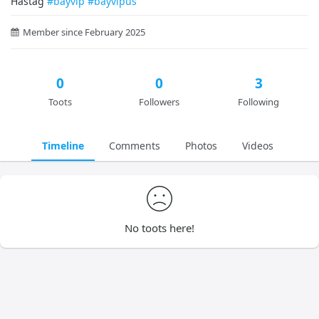
Hastag
#bayvip
#bayvipus
Member since February 2025
0
0
3
Toots
Followers
Following
Timeline
Comments
Photos
Videos
No toots here!